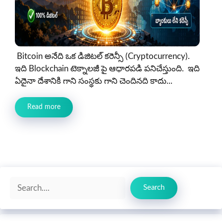
Bitcoin అనేది ఒక డిజిటల్ కరెన్సీ (Cryptocurrency).
ఇది Blockchain టెక్నాలజీ పై ఆధారపడి పనిచేస్తుంది. ఇది
ఏదైనా దేశానికి గాని సంస్థకు గాని చెందినది కాదు...
Read more
Search
Search