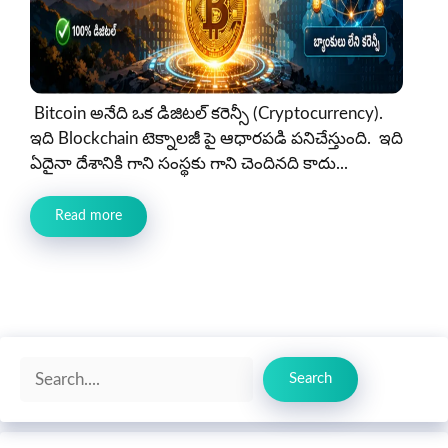
Bitcoin అనేది ఒక డిజిటల్ కరెన్సీ (Cryptocurrency).
ఇది Blockchain టెక్నాలజీ పై ఆధారపడి పనిచేస్తుంది. ఇది
ఏదైనా దేశానికి గాని సంస్థకు గాని చెందినది కాదు...
Read more
Search
Search